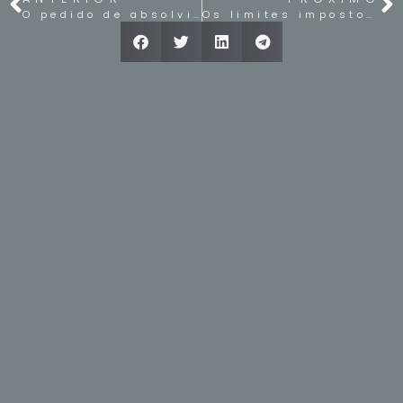
O pedido de absolvição feito pelo Ministério Público e a vinculação do órgão judicante
Os limites impostos na ação policial após o julgamento do HC 598.051/SP