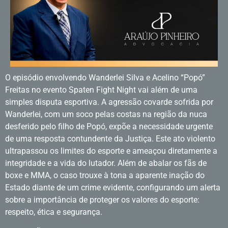
O episódio envolvendo Wanderlei Silva e Acelino “Popó”
Freitas no evento Spaten Fight Night vai além de uma
simples disputa esportiva. A agressão covarde sofrida por
Wanderlei, com um soco pelas costas na região da nuca
desferido pelo filho de Popó, expõe a necessidade urgente
de uma resposta contundente da Justiça. Este ato violento
ultrapassou os limites do esporte e ameaçou diretamente a
integridade e a vida do lutador. Além de abalar os fãs de
boxe e MMA, o caso trouxe à tona a aparente inação do
Estado diante de um crime evidente, configurando um alerta
sobre a importância de proteger os valores do esporte:
respeito, ética e segurança.