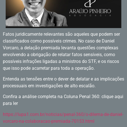
Fatos juridicamente relevantes são aqueles que podem ser
classificados como possíveis crimes. No caso de Daniel
Vorcaro, a delação premiada levanta questões complexas
envolvendo a obrigação de relatar fatos sensíveis, como
possíveis infrações ligadas a ministros do STF, e os riscos
que isso pode acarretar para toda a operação.
Entenda as tensões entre o dever de delatar e as implicações
processuais em investigações de alto escalão.
Confira a análise completa na Coluna Penal 360: clique aqui
para ler
https://lupa1.com.br/noticias/penal-360/o-dilema-de-daniel-
vorcaro-na-colaboracao-premiada-70153.html