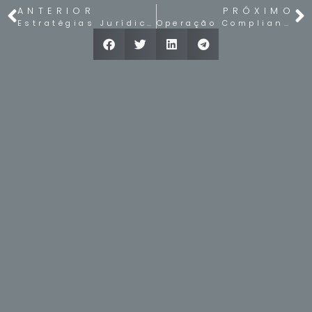
ANTERIOR
PRÓXIMO
Estratégias Jurídicas para Combater o Crime Organizado no Brasil
Operação Compliance Zero e os Bastidores da Corrupção Financeira