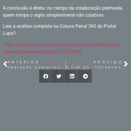
A conclusão é direta: no campo da colaboração premiada,
quem rompe o sigilo simplesmente não colabora.
Leia a análise completa na Coluna Penal 360 do Portal
Lupa1
https://lupa1.com.br/noticias/geral/a-fenomenologia-da-
especulacao-investigativa-71003.html
ANTERIOR
PRÓXIMO
Operação Compliance Zero e os Bastidores da Corrupção Financeira
O FIM DA “COLABORAÇÃO SELETIVA”: O DURO RECADO DO ST